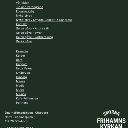
Vår vision
Tro och värdegrund
Engagera dig
Nyhetsbrev
Nyhetsbrev Smyrna Concert & Congress
Kontakt
Ge en gåva - Andra sätt
Ge en gåva - swish
Ge en gåva - kortbetalning
Ge en gåva
Kalender
Kurser
Barn
Ungdom
Unga Vuxna
Smågrupp
Omsorg
Manna
Media
Musik
Mission
Kafe Frihamnen
Partners
Smyrnaförsamlingen i Göteborg
Norra Frihamnspiren 8
417 70 Göteborg