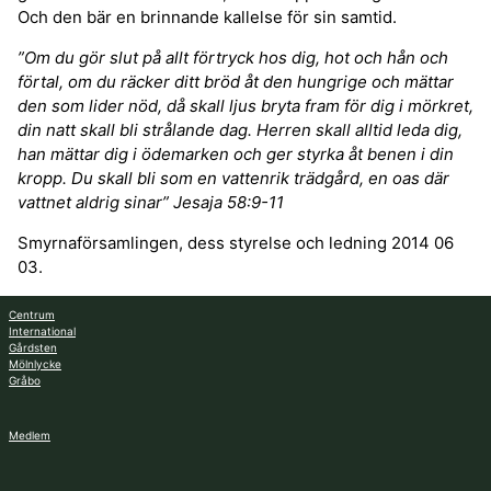
Och den bär en brinnande kallelse för sin samtid.
”Om du gör slut på allt förtryck hos dig, hot och hån och
förtal, om du räcker ditt bröd åt den hungrige och mättar
den som lider nöd, då skall ljus bryta fram för dig i mörkret,
din natt skall bli strålande dag. Herren skall alltid leda dig,
han mättar dig i ödemarken och ger styrka åt benen i din
kropp. Du skall bli som en vattenrik trädgård, en oas där
vattnet aldrig sinar” Jesaja 58:9-11
Smyrnaförsamlingen, dess styrelse och ledning 2014 06
03.
Centrum
International
Gårdsten
Mölnlycke
Gråbo
Medlem