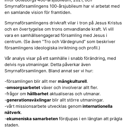
Smyrnaförsamlingens 100-årsjubileum har vi arbetat med
en samlande vision för framtiden.
Smyrnaförsamlingens drivkraft vilar i tron på Jesus Kristus
och en övertygelse om trons omvandlande kraft. Vi vill
vara en samhällsengagerad församling med Jesus i
centrum. (Se även ”Tro och Värdegrund” som beskriver
församlingens ideologiska inriktning och profil.)
Vår analys visar på ett samhälle i snabb förändring, med
delvis nya utmaningar. Detta påverkar även
Smyrnaförsamlingen. Bland annat ser vi hur:
-församlingen blir allt mer
mångkulturell
.
-
omsorgsarbetet
växer och involverar allt fler.
-frågor om
hållbarhet
aktualiseras och utmanar.
-
generationsväxlingar
blir allt större utmaningar.
-vårt missionsarbete utvecklas genom
internationella
nätverk
.
-
ekumeniska samarbeten
fördjupas i en längtan att prägla
staden.