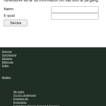
nyhetsbrev så får du information om vad som är på gång.
Namn
E-post
Centrum
International
Gårdsten
Mölnlycke
Gråbo
Medlem
Vår vision
Tro och värdegrund
Engagera dig
Nyhetsbrev
Nyhetsbrev Smyrna Concert & Congress