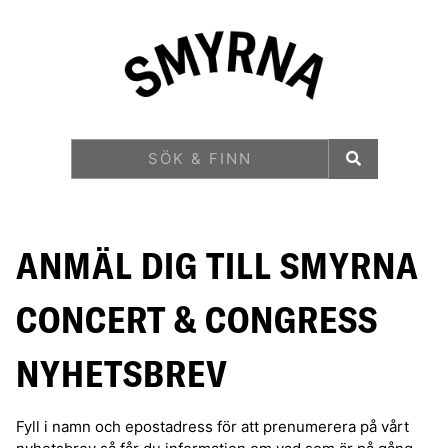
ANMÄL DIG TILL SMYRNA
CONCERT & CONGRESS
NYHETSBREV
Fyll i namn och epostadress för att prenumerera på vårt