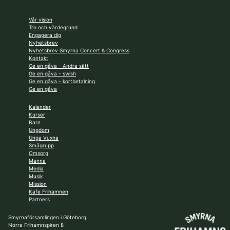
Vår vision
Tro och värdegrund
Engagera dig
Nyhetsbrev
Nyhetsbrev Smyrna Concert & Congress
Kontakt
Ge en gåva - Andra sätt
Ge en gåva - swish
Ge en gåva - kortbetalning
Ge en gåva
Kalender
Kurser
Barn
Ungdom
Unga Vuxna
Smågrupp
Omsorg
Manna
Media
Musik
Mission
Kafe Frihamnen
Partners
Smyrnaförsamlingen i Göteborg
Norra Frihamnspiren 8