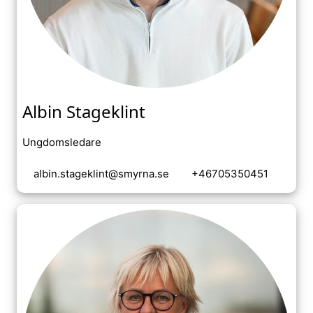
Albin Stageklint
Ungdomsledare
albin.stageklint@smyrna.se
+46705350451