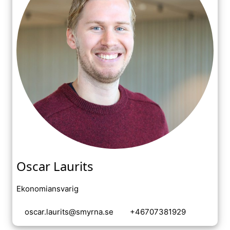
Oscar Laurits
Ekonomiansvarig
oscar.laurits@smyrna.se
+46707381929