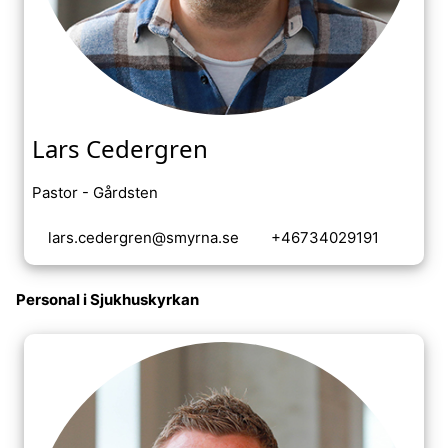
Lars Cedergren
Pastor - Gårdsten
lars.cedergren@smyrna.se
+46734029191
Personal i Sjukhuskyrkan