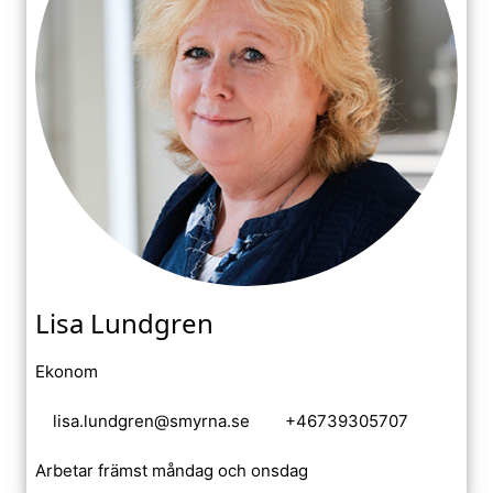
Lisa Lundgren
Ekonom
lisa.lundgren@smyrna.se
+46739305707
Arbetar främst måndag och onsdag