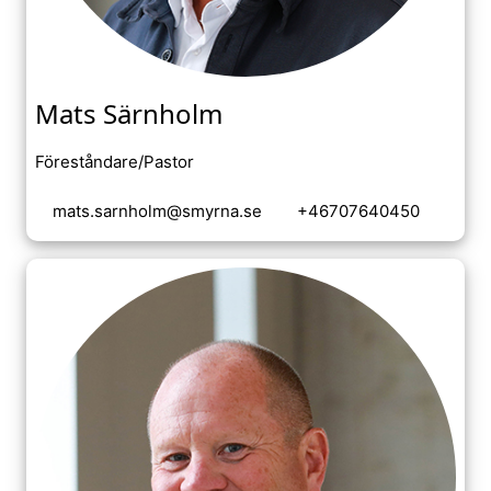
Mats Särnholm
Föreståndare/Pastor
mats.sarnholm@smyrna.se
+46707640450