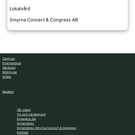
Lokalvård
Smyrna Concert & Congress AB
Centrum
International
Gårdsten
Mölnlycke
Gråbo
Medlem
Vår vision
Tro och värdegrund
Engagera dig
Nyhetsbrev
Nyhetsbrev Smyrna Concert & Congress
Kontakt