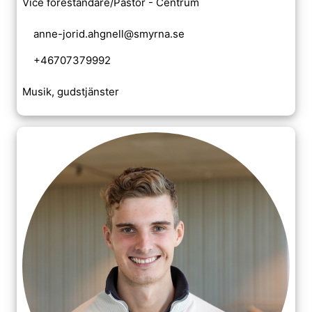
Vice föreståndare/Pastor - Centrum
anne-jorid.ahgnell@smyrna.se
+46707379992
Musik, gudstjänster