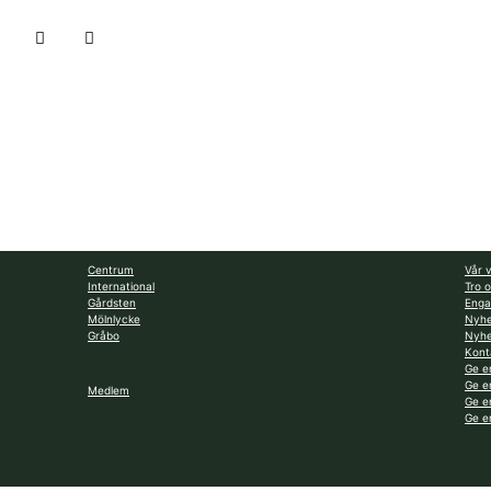
Centrum
Vår v
International
Tro 
Gårdsten
Enga
Mölnlycke
Nyhe
Gråbo
Nyhe
Kont
Ge e
Ge e
Medlem
Ge e
Ge e