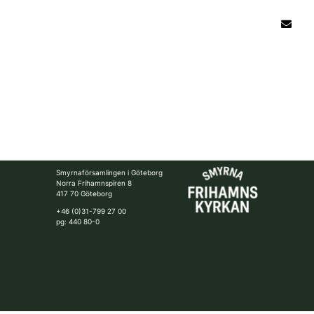
Smyrnaförsamlingen i Göteborg
Norra Frihamnspiren 8
417 70 Göteborg
+46 (0)31-799 27 00
pg: 440 80-0