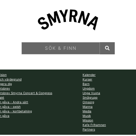
ision
Kalender
och värdegrund
Kurser
gera dig
Barn
tsbrev
Ungdom
tsbrev Smyrna Concert & Congress
Unga Vuxna
akt
Smågrupp
n gåva - Andra sätt
Omsorg
n gåva - swish
Manna
n gåva - kortbetalning
Media
n gåva
Musik
Mission
Kafe Frihamnen
Partners