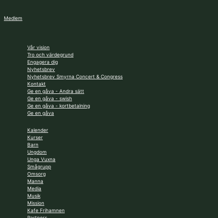
Medlem
Vår vision
Tro och värdegrund
Engagera dig
Nyhetsbrev
Nyhetsbrev Smyrna Concert & Congress
Kontakt
Ge en gåva - Andra sätt
Ge en gåva - swish
Ge en gåva - kortbetalning
Ge en gåva
Kalender
Kurser
Barn
Ungdom
Unga Vuxna
Smågrupp
Omsorg
Manna
Media
Musik
Mission
Kafe Frihamnen
Partners