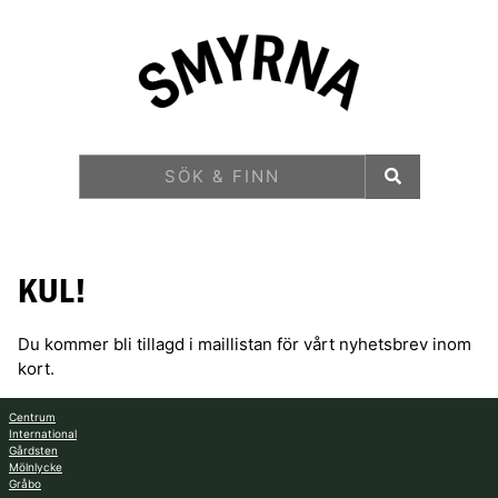
KUL!
Du kommer bli tillagd i maillistan för vårt nyhetsbrev inom
kort.
Centrum
International
Gårdsten
Mölnlycke
Gråbo