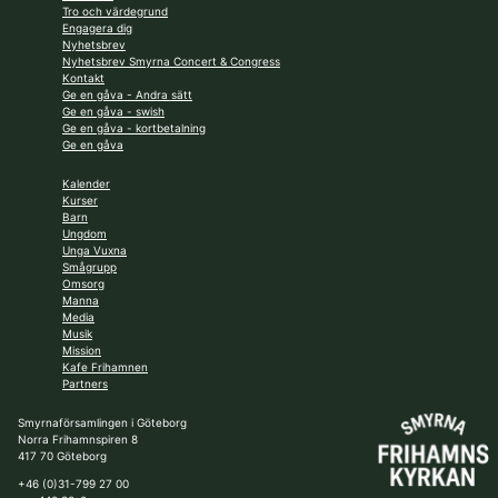
Tro och värdegrund
Engagera dig
Nyhetsbrev
Nyhetsbrev Smyrna Concert & Congress
Kontakt
Ge en gåva - Andra sätt
Ge en gåva - swish
Ge en gåva - kortbetalning
Ge en gåva
Kalender
Kurser
Barn
Ungdom
Unga Vuxna
Smågrupp
Omsorg
Manna
Media
Musik
Mission
Kafe Frihamnen
Partners
Smyrnaförsamlingen i Göteborg
Norra Frihamnspiren 8
417 70 Göteborg
+46 (0)31-799 27 00