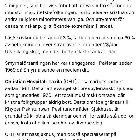
2 miljoner, som har viss frihet att utöva sin tro så länge de
inte stör majoritetsbefolkningen. Förföljelse av kristna och
andra religiösa minoriteters vanliga. Och utrymmet för
dessa minskar p. g. a. ökande extremism i landet.
Läs/skrivkunnighet är ca 53 %; fattigdomen är stor: ca 60 %
av befolkningen lever strax över eller under 2$/dag.
Utveckling sker, men de i bottenskiktet är kvar där.
Smyrnaförsamlingen har varit engagerad i Pakistan sedan
1969 då Smyrna sände en medlem dit.
Christian Hospital i Taxila
(CHT) är samarbetspartner
sedan 1981. Det är ett evangeliskt presbyterianskt sjukhus,
som grundades 1920 i ett totalt muslimskt område, där
kristna folkgrupper aldrig bott. Detta område gränsar till
Khyber Pakhtunwah, Pashtunområdet. Sjukhuset är
grundat på kristna värderingar och vill fortsätta stå upp för
dessa, trots attacker och hot av diverse slag.
CHT är ett bassjukhus, men också specialiserat på