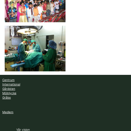
Centrum
International
Gårdsten
Mölnlycke
Gråbo
Medlem
Vår vision