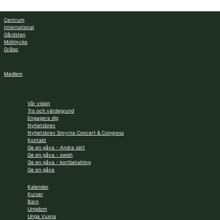
Centrum
International
Gårdsten
Mölnlycke
Gråbo
Medlem
Vår vision
Tro och värdegrund
Engagera dig
Nyhetsbrev
Nyhetsbrev Smyrna Concert & Congress
Kontakt
Ge en gåva - Andra sätt
Ge en gåva - swish
Ge en gåva - kortbetalning
Ge en gåva
Kalender
Kurser
Barn
Ungdom
Unga Vuxna