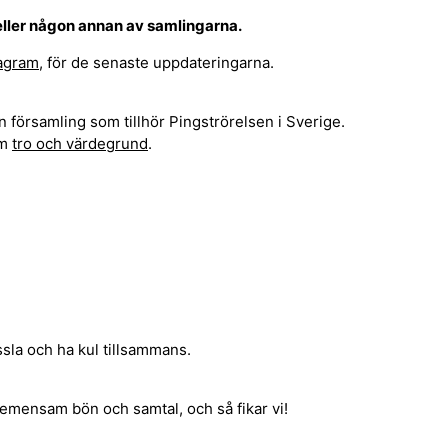
eller någon annan av samlingarna.
ragram
, för de senaste uppdateringarna.
 församling som tillhör Pingströrelsen i Sverige.
am
tro och värdegrund
.
ssla och ha kul tillsammans.
emensam bön och samtal, och så fikar vi!