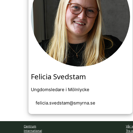
Felicia Svedstam
Ungdomsledare i Mölnlycke
felicia.svedstam@smyrna.se
Centrum
Vår v
International
Tro 