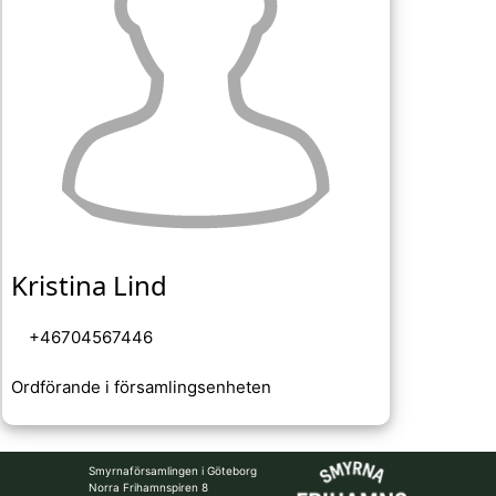
Kristina Lind
+46704567446
Ordförande i församlingsenheten
Smyrnaförsamlingen i Göteborg
Norra Frihamnspiren 8