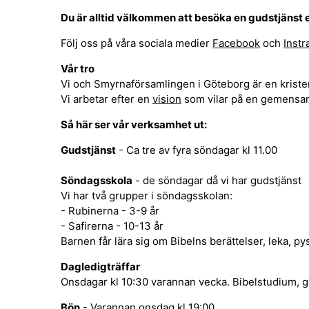
Du är alltid välkommen att besöka en gudstjänst 
Följ oss på våra sociala medier
Facebook
och
Inst
Vår tro
Vi och Smyrnaförsamlingen i Göteborg är en kristen
Vi arbetar efter en
vision
som vilar på en gemens
Så här ser vår verksamhet ut:
Gudstjänst
- Ca tre av fyra söndagar kl 11.00
Söndagsskola
- de söndagar då vi har gudstjänst
Vi har två grupper i söndagsskolan:
- Rubinerna - 3-9 år
- Safirerna - 10-13 år
Barnen får lära sig om Bibelns berättelser, leka, py
Dagledigträffar
Onsdagar kl 10:30 varannan vecka. Bibelstudium, g
Bön
- Varannan onsdag kl 19:00.