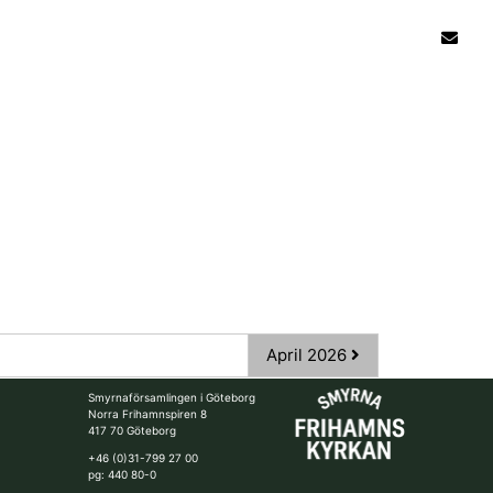
April 2026
Smyrnaförsamlingen i Göteborg
Norra Frihamnspiren 8
417 70 Göteborg
+46 (0)31-799 27 00
pg: 440 80-0