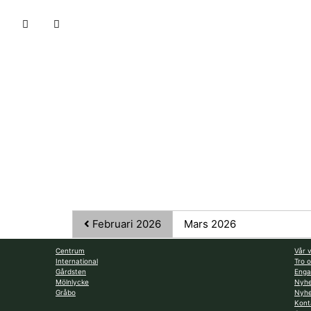
Februari 2026
Mars 2026
Centrum
Vår v
International
Tro 
Gårdsten
Enga
Mölnlycke
Nyhe
Gråbo
Nyhe
Kont