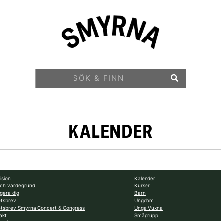
KALENDER
ision
Kalender
och värdegrund
Kurser
gera dig
Barn
tsbrev
Ungdom
tsbrev Smyrna Concert & Congress
Unga Vuxna
akt
Smågrupp