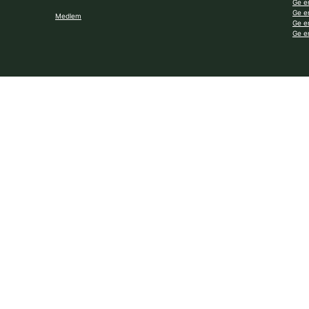
Ge e
Ge e
Medlem
Ge e
Ge e