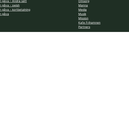
n gåva - Andra sätt
Omsorg
n gåva - swish
Manna
n gåva - kortbetalning
Media
n gåva
Musik
Mission
Kafe Frihamnen
Partners