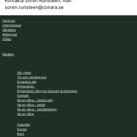
Kontakta Sören Runsteen, mail:
soren.runsteen@conara.se
Centrum
International
Gårdsten
Mölnlycke
Gråbo
Medlem
Vår vision
Tro och värdegrund
Engagera dig
Nyhetsbrev
Nyhetsbrev Smyrna Concert & Congress
Kontakt
Ge en gåva - Andra sätt
Ge en gåva - swish
Ge en gåva - kortbetalning
Ge en gåva
Kalender
Kurser
Barn